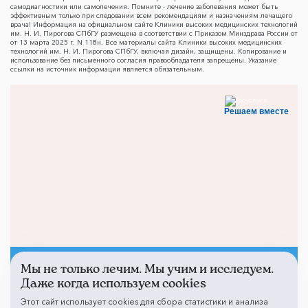
самодиагностики или самолечения. Помните - лечение заболевания может быть
эффективным только при следовании всем рекомендациям и назначениям лечащего
врача! Информация на официальном сайте Клиники высоких медицинских технологий
им. Н. И. Пирогова СПбГУ размещена в соответствии с Приказом Минздрава России от
от 13 марта 2025 г. N 118н. Все материалы сайта Клиники высоких медицинских
технологий им. Н. И. Пирогова СПбГУ, включая дизайн, защищены. Копирование и
использование без письменного согласия правообладателя запрещены. Указание
ссылки на источник информации является обязательным.
Решаем вместе
Мы не только лечим. Мы учим и исследуем.
Не смогли записаться к
Даже когда используем cookies
врачу?
Этот сайт использует cookies для сбора статистики и анализа