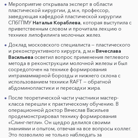
Мероприятие открывала эксперт в области
пластической хирургии, д.м.н, профессор,
заведующая кафедрой пластической хирургии
СПбГПМУ
Наталья Кораблева
, которая выступила с
приветственным словом и прочитала лекцию о
технике липофилинга молочных желез.
Доклад московского специалиста — пластического
и реконструктивного хирурга, д.м.н
Вячеслава
Васильева
осветил вопрос применения петлевого
метода в реконструкции молочной железы и был
сосредоточен на технике формирования
интрамаммарной борозды и нижнего склона с
использованием техники RAFT — обратной
абдоминопластики и пересадки жира.
После теоретической части участники мастер-
класса перешли к практическому обучению. В
операционной доктор Вячеслав Васильев
продемонстрировал технику формирования
«Слинг-петли». Он щедро делился своими
знаниями и опытом, отвечая на все вопросы коллег.
Это позволило не только наблюдать за