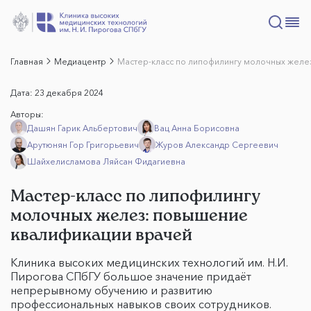
Главная
Медиацентр
Мастер-класс по липофилингу молочных желе
Дата:
23 декабря 2024
Авторы:
Дашян Гарик Альбертович
Вац Анна Борисовна
Арутюнян Гор Григорьевич
Журов Александр Сергеевич
Шайхелисламова Ляйсан Фидагиевна
Мастер-класс по липофилингу
молочных желез: повышение
квалификации врачей
Клиника высоких медицинских технологий им. Н.И.
Пирогова СПбГУ большое значение придаёт
непрерывному обучению и развитию
профессиональных навыков своих сотрудников.