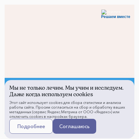
Решаем вместе
Мы не только лечим. Мы учим и исследуем.
Не смогли записаться к
Даже когда используем cookies
врачу?
Этот сайт использует cookies для сбора статистики и анализа
работы сайта. Просим согласиться на сбор и обработку ваших
метаданных (сервис Яндекс.Метрика от ООО «Яндекс») или
отключить cookies в настройках браузера.
Написать о проблеме
Подробнее
Соглашаюсь