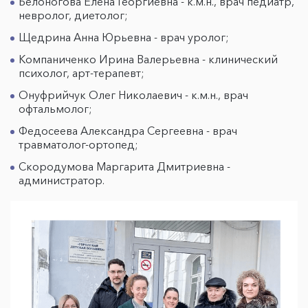
Белоногова Елена Георгиевна - к.м.н., врач педиатр,
невролог, диетолог;
Щедрина Анна Юрьевна - врач уролог;
Компаниченко Ирина Валерьевна - клинический
психолог, арт-терапевт;
Онуфрийчук Олег Николаевич - к.м.н., врач
офтальмолог;
Федосеева Александра Сергеевна - врач
травматолог-ортопед;
Скородумова Маргарита Дмитриевна -
администратор.