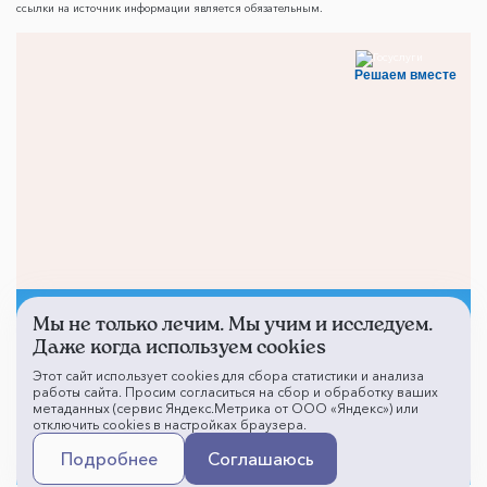
ссылки на источник информации является обязательным.
Решаем вместе
Мы не только лечим. Мы учим и исследуем.
Не смогли записаться к
Даже когда используем cookies
врачу?
Этот сайт использует cookies для сбора статистики и анализа
работы сайта. Просим согласиться на сбор и обработку ваших
метаданных (сервис Яндекс.Метрика от ООО «Яндекс») или
отключить cookies в настройках браузера.
Написать о проблеме
Подробнее
Соглашаюсь