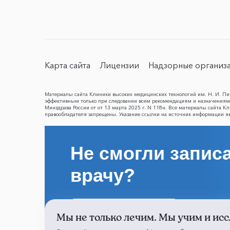
Карта сайта
Лицензии
Надзорные организ
Материалы сайта Клиники высоких медицинских технологий им. Н. И. Пир
эффективным только при следовании всем рекомендациям и назначениям 
Минздрава России от от 13 марта 2025 г. N 118н. Все материалы сайта 
правообладателя запрещены. Указание ссылки на источник информации я
Не смогли записа
врачу?
Написать о проблеме
Мы не только лечим. Мы учим и исс