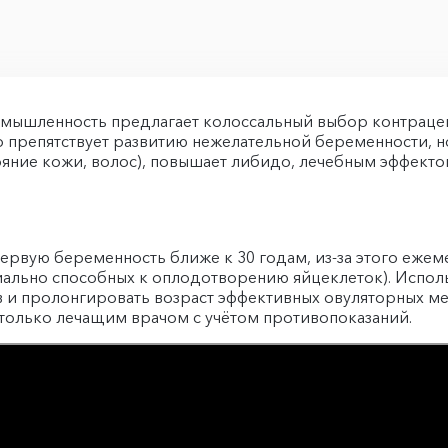
мышленность предлагает колоссальный выбор контрацеп
 препятствует развитию нежелательной беременности, но
ояние кожи, волос), повышает либидо, лечебным эффект
вую беременность ближе к 30 годам, из-за этого ежемес
иально способных к оплодотворению яйцеклеток). Испол
 и пролонгировать возраст эффективных овуляторных ме
только лечащим врачом с учётом противопоказаний.