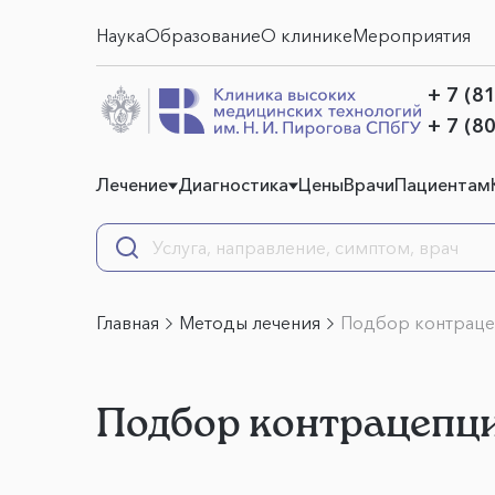
Наука
Образование
О клинике
Мероприятия
+ 7 (8
+ 7 (8
Лечение
Диагностика
Цены
Врачи
Пациентам
Главная
Методы лечения
Подбор контрац
Подбор контрацепц