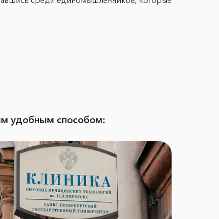
оказавшись среди единомышленников, которые
ым удобным способом: