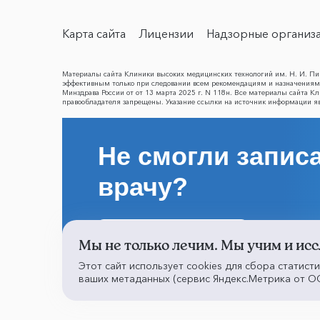
Карта сайта
Лицензии
Надзорные организ
Материалы сайта Клиники высоких медицинских технологий им. Н. И. Пир
эффективным только при следовании всем рекомендациям и назначениям 
Минздрава России от от 13 марта 2025 г. N 118н. Все материалы сайта 
правообладателя запрещены. Указание ссылки на источник информации я
Не смогли записа
врачу?
Написать о проблеме
Мы не только лечим. Мы учим и исс
Этот сайт использует cookies для сбора статист
ваших метаданных (сервис Яндекс.Метрика от ОО