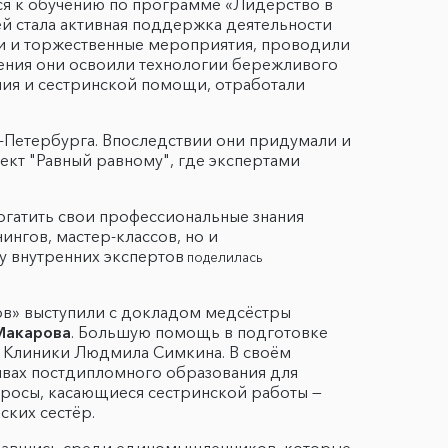
я к обучению по программе «Лидерство в
ей стала активная поддержка деятельности
ии и торжественные мероприятия, проводили
чения они освоили технологии бережливого
ния и сестринской помощи, отработали
-Петербурга. Впоследствии они придумали и
ект "Равный равному", где экспертами
огатить свои профессиональные знания
нгов, мастер-классов, но и
у внутренних экспертов
поделилась
тов» выступили с докладом медсёстры
Макарова
. Большую помощь в подготовке
ю Клиники Людмила Симкина. В своём
ивах постдипломного образования для
просы, касающиеся сестринской работы —
ских сестёр.