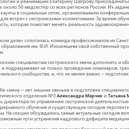
ологии и реанимации Екатерину Шатрову присоединитьс
е около 50 медсестёр со всех регионов России. Их задач
ккаунты в социальных сетях, организовывали конференц
для встреч с сестринскими коллективами. За время обу
ость, которая помогает менять реальность здравоохране
ком деле» сплотилась команда профессионалов из Санкт
образования им. Ф.И. Иноземцева свой собственный про
ы.
нским специалистам сестринского звена дополнить и об
и подразумевает не только проведение семинаров, трени
ального сообщества, и, что не менее важно — подготовк
себе смену — нет лишних звеньев в подготовке специалис
огического отделения №3
Александра Марчик
и
Татьяна 
ель директора по управлению сестринской деятельность
прерывного обучения и существующих сегодня перспект
ы. На секции обсуждались самые актуальные сегодня во
 возможные пути устранения кадрового дефицита медицин