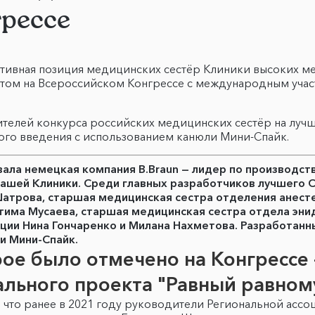
рессе
тивная позиция медицинских сестёр Клиники высоких ме
том на Всероссийском Конгрессе с международным учас
ителей конкурса российских медицинских сестёр на луч
ого введения с использованием канюли Мини-Спайк.
вала немецкая компания B.Вraun — лидер по производст
ашей Клиники. Среди главных разработчиков лучшего 
атрова, старшая медицинская сестра отделения анесте
тима Мусаева, старшая медицинская сестра отдела эн
ации Нина Гончаренко и Милана Нахметова. Разработа
и Мини-Спайк.
ое было отмечено на Конгрессе 
ального проекта "Равный равном
, что ранее в 2021 году руководители Региональной асс