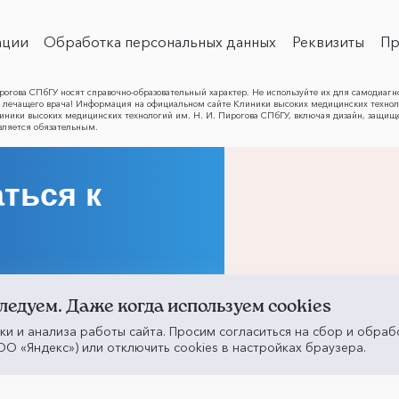
ации
Обработка персональных данных
Реквизиты
Пр
огова СПбГУ носят справочно-образовательный характер. Не используйте их для самодиагн
лечащего врача! Информация на официальном сайте Клиники высоких медицинских техноло
Клиники высоких медицинских технологий им. Н. И. Пирогова СПбГУ, включая дизайн, защищ
вляется обязательным.
ться к
ледуем. Даже когда используем cookies
ики и анализа работы сайта. Просим согласиться на сбор и обраб
О «Яндекс») или отключить cookies в настройках браузера.