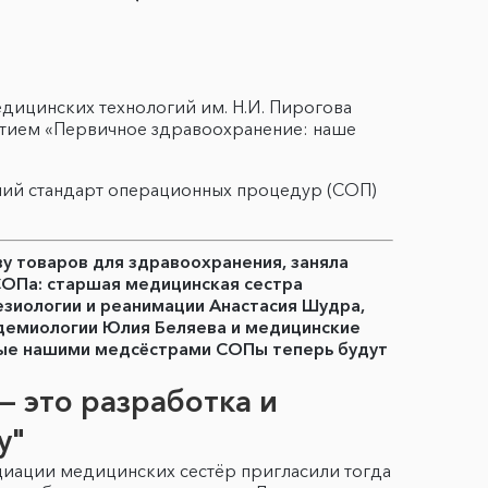
дицинских технологий им. Н.И. Пирогова
тием «Первичное здравоохранение: наше
ший стандарт операционных процедур (СОП)
ву товаров для здравоохранения, заняла
СОПа: старшая медицинская сестра
зиологии и реанимации Анастасия Шудра,
идемиологии Юлия Беляева и медицинские
нные нашими медсёстрами СОПы теперь будут
— это разработка и
у"
оциации медицинских сестёр пригласили тогда