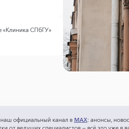
е «Клиника СПбГУ»
 наш официальный канал в
MAX
: анонсы, ново
ки от ведущих специалистов — всё это уже в