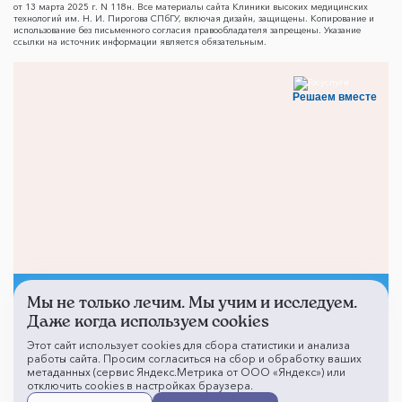
от 13 марта 2025 г. N 118н. Все материалы сайта Клиники высоких медицинских
технологий им. Н. И. Пирогова СПбГУ, включая дизайн, защищены. Копирование и
использование без письменного согласия правообладателя запрещены. Указание
ссылки на источник информации является обязательным.
Решаем вместе
Мы не только лечим. Мы учим и исследуем.
Не смогли записаться к
Даже когда используем cookies
врачу?
Этот сайт использует cookies для сбора статистики и анализа
работы сайта. Просим согласиться на сбор и обработку ваших
метаданных (сервис Яндекс.Метрика от ООО «Яндекс») или
отключить cookies в настройках браузера.
Написать о проблеме