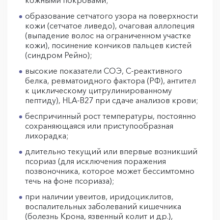
кожными покровами;
образование сетчатого узора на поверхности
кожи (сетчатое ливедо), очаговая аллопеция
(выпадение волос на ограниченном участке
кожи), посинение кончиков пальцев кистей
(синдром Рейно);
высокие показатели СОЭ, С-реактивного
белка, ревматоидного фактора (РФ), антител
к циклическому цитрулинированному
пептиду), HLA-B27 при сдаче анализов крови;
беспричинный рост температуры, постоянно
сохраняющаяся или приступообразная
лихорадка;
длительно текущий или впервые возникший
псориаз (для исключения поражения
позвоночника, которое может бессимтомно
течь на фоне псориаза);
при наличии увеитов, иридоциклитов,
воспалительных заболеваний кишечника
(болезнь Крона, язвенный колит и др.),