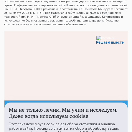
эффективным только при следовании всем рекомендациям и назначениям лечащего
врача! Информация на официальном сайте Клиники высоких медицинских технологий
им. Н. И. Пирогова СПбГУ размещена в соответствии с Приказом Минздрава России от
от 13 марта 2025 г. N 118н. Все материалы сайта Клиники высоких медицинских
технологий им. Н. И. Пирогова СПбГУ, включая дизайн, защищены. Копирование и
использование без письменного согласия правообладателя запрещены. Указание
ссылки на источник информации является обязательным.
Решаем вместе
Мы не только лечим. Мы учим и исследуем.
Не смогли записаться к
Даже когда используем cookies
врачу?
Этот сайт использует cookies для сбора статистики и анализа
работы сайта. Просим согласиться на сбор и обработку ваших