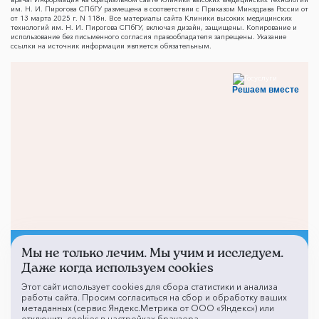
им. Н. И. Пирогова СПбГУ размещена в соответствии с Приказом Минздрава России от
от 13 марта 2025 г. N 118н. Все материалы сайта Клиники высоких медицинских
технологий им. Н. И. Пирогова СПбГУ, включая дизайн, защищены. Копирование и
использование без письменного согласия правообладателя запрещены. Указание
ссылки на источник информации является обязательным.
Решаем вместе
Мы не только лечим. Мы учим и исследуем.
Не смогли записаться к
Даже когда используем cookies
врачу?
Этот сайт использует cookies для сбора статистики и анализа
работы сайта. Просим согласиться на сбор и обработку ваших
метаданных (сервис Яндекс.Метрика от ООО «Яндекс») или
отключить cookies в настройках браузера.