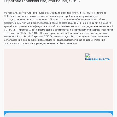
Пирогова (поликлиника, стационар) СПбГУ
Материалы сайта Клиники высоких медицинских технологий им. Н. И. Пирогова
СПбГУ носят справочно-образовательный характер. Не используйте их для
самодиагностики или самолечения. Помните - лечение заболевания может быть
эффективным только при следовании всем рекомендациям и назначениям лечащего
врача! Информация на официальном сайте Клиники высоких медицинских технологий
им. Н. И. Пирогова СПбГУ размещена в соответствии с Приказом Минздрава России от
от 13 марта 2025 г. N 118н. Все материалы сайта Клиники высоких медицинских
технологий им. Н. И. Пирогова СПбГУ, включая дизайн, защищены. Копирование и
использование без письменного согласия правообладателя запрещены. Указание
ссылки на источник информации является обязательным.
Решаем вместе