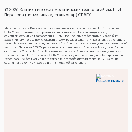
© 2026 Клиника высоких медицинских технологий им. Н. И.
Пирогова (поликлиника, стационар) СПбГУ
Материалы сайта Клиники высоких медицинских технологий им. Н. И. Пирогова
СПбГУ носят справочно-образовательный характер. Не используйте их для
самодиагностики или самолечения. Помните - лечение заболевания может быть
эффективным только при следовании всем рекомендациям и назначениям лечащего
врача! Информация на официальном сайте Клиники высоких медицинских технологий
им. Н. И. Пирогова СПбГУ размещена в соответствии с Приказом Минздрава России от
от 13 марта 2025 г. N 118н. Все материалы сайта Клиники высоких медицинских
технологий им. Н. И. Пирогова СПбГУ, включая дизайн, защищены. Копирование и
использование без письменного согласия правообладателя запрещены. Указание
ссылки на источник информации является обязательным.
Решаем вместе