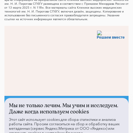
им. Н. И. Пирогова СПбГУ размещена в соответствии с Приказом Минздрава России от
от 13 марта 2025 г. N 118н. Все материалы сайта Клиники высоких медицинских
технологий им. Н. И. Пирогова СПбГУ, включая дизайн, защищены. Копирование и
использование без письменного согласия правообладателя запрещены. Указание
ссылки на источник информации является обязательным.
Решаем вместе
Мы не только лечим. Мы учим и исследуем.
Не смогли записаться к
Даже когда используем cookies
врачу?
Этот сайт использует cookies для сбора статистики и анализа
работы сайта. Просим согласиться на сбор и обработку ваших
метаданных (сервис Яндекс.Метрика от ООО «Яндекс») или
отключить cookies в настройках браузера.