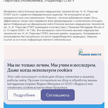
Пирогова (поликлиника, стационар) СПбГУ
Материалы сайта Клиники высоких медицинских технологий им. Н. И. Пирогова
СПбГУ носят справочно-образовательный характер. Не используйте их для
самодиагностики или самолечения. Помните - лечение заболевания может быть
эффективным только при следовании всем рекомендациям и назначениям лечащего
врача! Информация на официальном сайте Клиники высоких медицинских технологий
им. Н. И. Пирогова СПбГУ размещена в соответствии с Приказом Минздрава России от
от 13 марта 2025 г. N 118н. Все материалы сайта Клиники высоких медицинских
технологий им. Н. И. Пирогова СПбГУ, включая дизайн, защищены. Копирование и
использование без письменного согласия правообладателя запрещены. Указание
ссылки на источник информации является обязательным.
Решаем вместе
Мы не только лечим. Мы учим и исследуем.
Даже когда используем cookies
Этот сайт использует cookies для сбора статистики и анализа
работы сайта. Просим согласиться на сбор и обработку ваших
метаданных (сервис Яндекс.Метрика от ООО «Яндекс») или
отключить cookies в настройках браузера.
Подробнее
Соглашаюсь