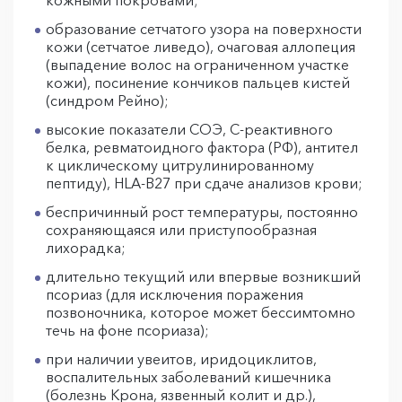
кожными покровами;
образование сетчатого узора на поверхности
кожи (сетчатое ливедо), очаговая аллопеция
(выпадение волос на ограниченном участке
кожи), посинение кончиков пальцев кистей
(синдром Рейно);
высокие показатели СОЭ, С-реактивного
белка, ревматоидного фактора (РФ), антител
к циклическому цитрулинированному
пептиду), HLA-B27 при сдаче анализов крови;
беспричинный рост температуры, постоянно
сохраняющаяся или приступообразная
лихорадка;
длительно текущий или впервые возникший
псориаз (для исключения поражения
позвоночника, которое может бессимтомно
течь на фоне псориаза);
при наличии увеитов, иридоциклитов,
воспалительных заболеваний кишечника
(болезнь Крона, язвенный колит и др.),