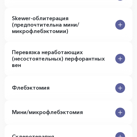
Skewer-облитерация
(предпочтительна мини/
микрофлебэктомии)
Перевязка неработающих
(несостоятельных) перфорантных
вен
Флебэктомия
Мини/микрофлебэктомия
Склеротерапия