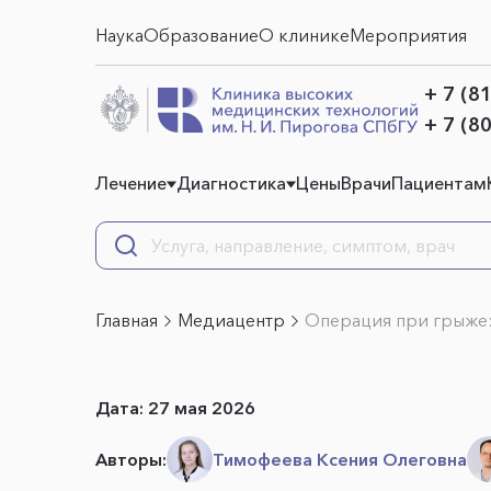
Наука
Образование
О клинике
Мероприятия
+ 7 (8
+ 7 (8
Лечение
Диагностика
Цены
Врачи
Пациентам
Главная
Медиацентр
Операция при грыже:
Дата:
27 мая 2026
Авторы:
Тимофеева Ксения Олеговна