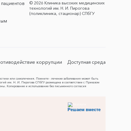
© 2026 Клиника высоких медицинских
 пациентов
технологий им. Н. И. Пирогова
(поликлиника, стационар) СПбГУ
ным
отиводействие коррупции
Доступная среда
остики или самолечения. Помните - лечение заболевания может быть
гий им. Н. И. Пирогова СПбГУ размещена в соответствии с Приказом
ены. Копирование и использование без письменного согласия
Решаем вместе