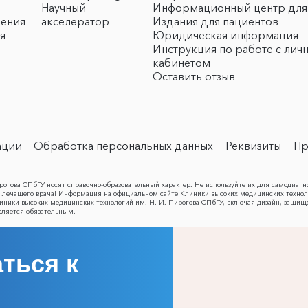
Научный
Информационный центр для
чения
акселератор
Издания для пациентов
я
Юридическая информация
Инструкция по работе с лич
кабинетом
Оставить отзыв
ации
Обработка персональных данных
Реквизиты
Пр
огова СПбГУ носят справочно-образовательный характер. Не используйте их для самодиагн
лечащего врача! Информация на официальном сайте Клиники высоких медицинских техноло
Клиники высоких медицинских технологий им. Н. И. Пирогова СПбГУ, включая дизайн, защищ
вляется обязательным.
ться к