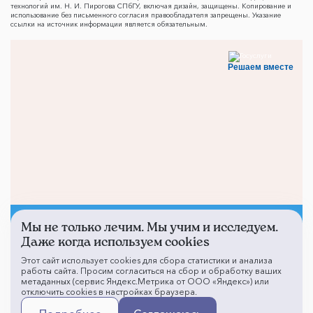
технологий им. Н. И. Пирогова СПбГУ, включая дизайн, защищены. Копирование и
использование без письменного согласия правообладателя запрещены. Указание
ссылки на источник информации является обязательным.
Решаем вместе
Мы не только лечим. Мы учим и исследуем.
Не смогли записаться к
Даже когда используем cookies
врачу?
Этот сайт использует cookies для сбора статистики и анализа
работы сайта. Просим согласиться на сбор и обработку ваших
метаданных (сервис Яндекс.Метрика от ООО «Яндекс») или
отключить cookies в настройках браузера.
Написать о проблеме