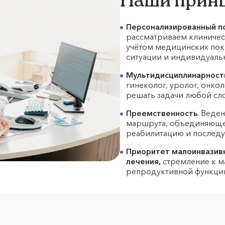
Наши прин
Персонализированный п
рассматриваем клиническ
учётом медицинских пок
ситуации и индивидуаль
Мультидисциплинарност
гинеколог, уролог, онкол
решать задачи любой сл
Преемственность
. Веде
маршрута, объединяющег
реабилитацию и послед
Приоритет малоинвазив
лечения,
стремление к м
репродуктивной функции