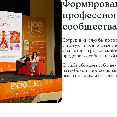
Формирова
профессион
сообществ
Сотрудники службы прово
участвуют в подготовке сп
экспертов на российских
представляя собственный 
Служба обладает собстве
на глубокой профессиона
вмешательства и системно