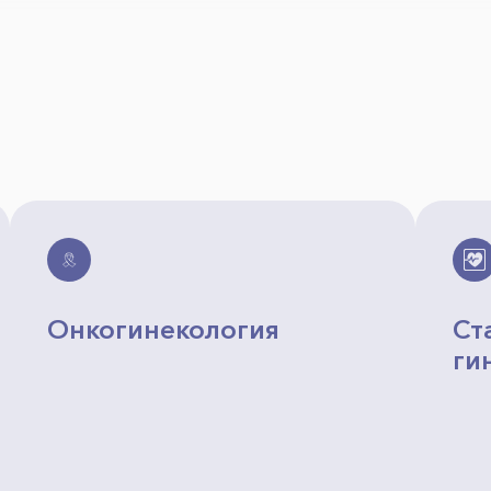
Онкогинекология
Ст
ги