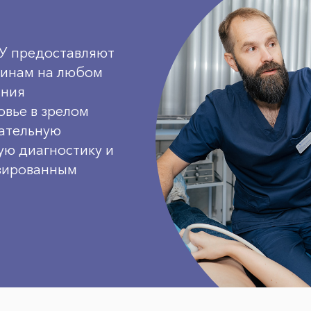
ГУ предоставляют
инам на любом
ания
овье в зрелом
зательную
ую диагностику и
зированным