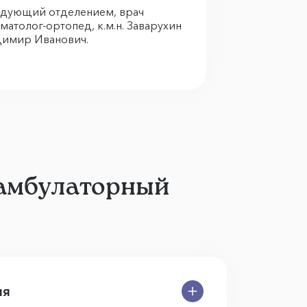
едующий отделением, врач
матолог-ортопед, к.м.н. Заварухин
димир Иванович.
 амбулаторный
ия