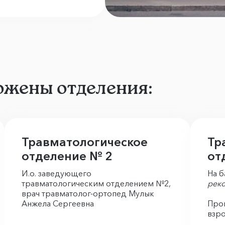
ожены отделения:
Травматологическое
Тр
отделение № 2
от
И.о. заведующего
На б
травматологическим отделением №2,
рек
врач травматолог-ортопед Мулык
Анжела Сергеевна
Пров
взро