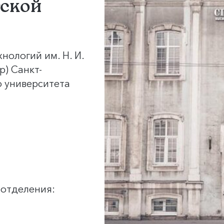
тской
нологий им. Н. И.
р) Санкт-
о университета
 отделения: