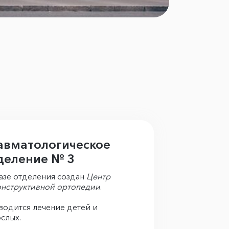
авматологическое
деление № 3
азе отделения создан
Центр
онструктивной ортопедии
.
одится лечение детей и
слых.