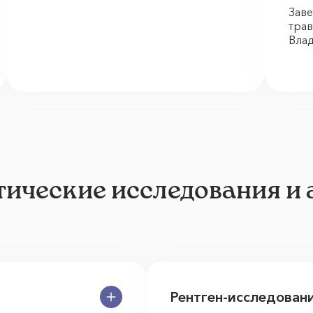
Зав
трав
Вла
тические исследования и
Рентген-исследован