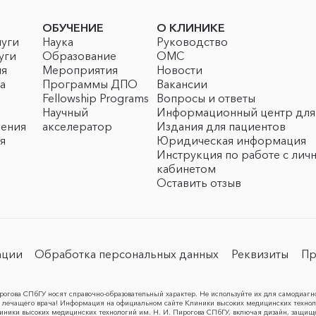
ОБУЧЕНИЕ
О КЛИНИКЕ
луги
Наука
Руководство
уги
Образование
ОМС
ия
Мероприятия
Новости
а
Программы ДПО
Вакансии
Fellowship Programs
Вопросы и ответы
Научный
Информационный центр для
чения
акселератор
Издания для пациентов
я
Юридическая информация
Инструкция по работе с лич
кабинетом
Оставить отзыв
ации
Обработка персональных данных
Реквизиты
Пр
огова СПбГУ носят справочно-образовательный характер. Не используйте их для самодиагн
лечащего врача! Информация на официальном сайте Клиники высоких медицинских техноло
Клиники высоких медицинских технологий им. Н. И. Пирогова СПбГУ, включая дизайн, защищ