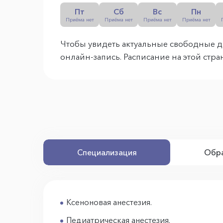
Пт
Сб
Вс
Пн
Приёма нет
Приёма нет
Приёма нет
Приёма нет
Чтобы увидеть актуальные свободные д
онлайн-запись. Расписание на этой стр
Специализация
Обра
Ксеноновая анестезия.
Педиатрическая анестезия.