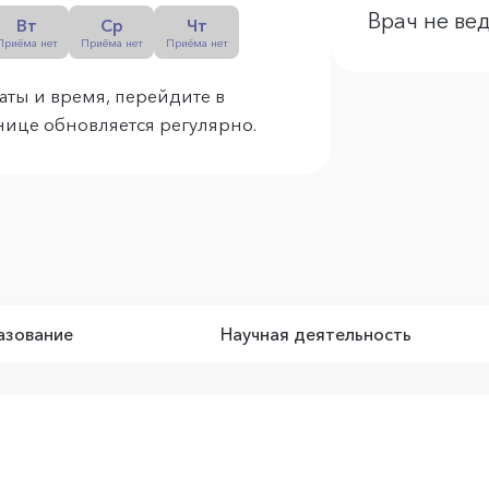
Врач не ве
Вт
Ср
Чт
Приёма нет
Приёма нет
Приёма нет
аты и время, перейдите в
анице обновляется регулярно.
зование
Научная деятельность