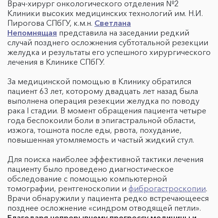
Врач-хирург онкологического отделения №2
Клиники высоких медицинских технологий им. Н.И.
Пирогова СПбГУ, к.м.н.
Светлана
Непомнящая
представила на заседании редкий
случай позднего осложнения субтотальной резекции
желудка и результаты его успешного хирургического
лечения в Клинике СПбГУ.
За медицинской помощью в Клинику обратился
пациент 63 лет, которому двадцать лет назад была
выполнена операция резекции желудка по поводу
рака I стадии. В момент обращения пациента четыре
года беспокоили боли в эпигастральной области,
изжога, тошнота после еды, рвота, похудание,
повышенная утомляемость и частый жидкий стул.
Для поиска наиболее эффективной тактики лечения
пациенту было проведено диагностическое
обследование с помощью компьютерной
томографии, рентгеноскопии и
фиброгастроскопии
.
Врачи обнаружили у пациента редко встречающееся
позднее осложнение «синдром отводящей петли».
Благодаря непрерывному прогрессу медицины и