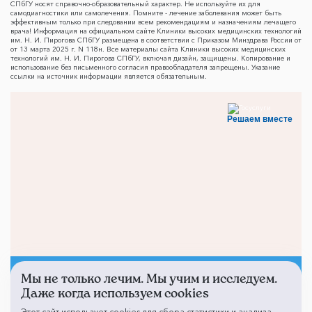
СПбГУ носят справочно-образовательный характер. Не используйте их для
самодиагностики или самолечения. Помните - лечение заболевания может быть
эффективным только при следовании всем рекомендациям и назначениям лечащего
врача! Информация на официальном сайте Клиники высоких медицинских технологий
им. Н. И. Пирогова СПбГУ размещена в соответствии с Приказом Минздрава России от
от 13 марта 2025 г. N 118н. Все материалы сайта Клиники высоких медицинских
технологий им. Н. И. Пирогова СПбГУ, включая дизайн, защищены. Копирование и
использование без письменного согласия правообладателя запрещены. Указание
ссылки на источник информации является обязательным.
Решаем вместе
Мы не только лечим. Мы учим и исследуем.
Не смогли записаться к
Даже когда используем cookies
врачу?
Этот сайт использует cookies для сбора статистики и анализа