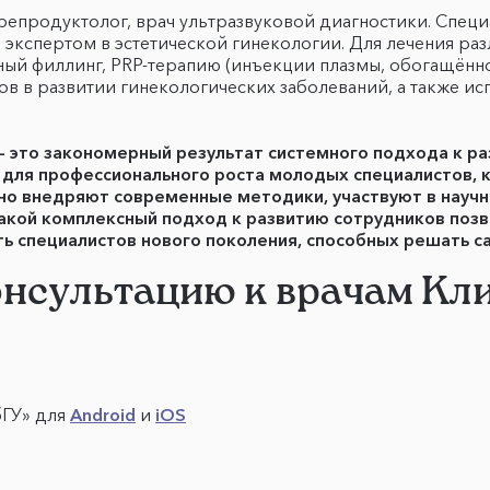
, репродуктолог, врач ультразвуковой диагностики. Спец
 экспертом в эстетической гинекологии. Для лечения ра
ый филлинг, PRP-терапию (инъекции плазмы, обогащённ
ов в развитии гинекологических заболеваний, а также и
— это закономерный результат системного подхода к ра
я для профессионального роста молодых специалистов,
ивно внедряют современные методики, участвуют в нау
акой комплексный подход к развитию сотрудников позв
ть специалистов нового поколения, способных решать с
онсультацию к врачам К
бГУ» для
Android
и
iOS