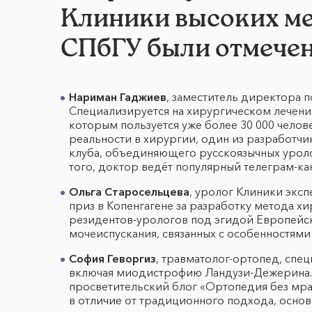
Клиники высоких ме
СПбГУ были отмечен
Нариман Гаджиев
, заместитель директора п
Специализируется на хирургическом лечении
которым пользуется уже более 30 000 чело
реальности в хирургии, один из разработч
клуба, объединяющего русскоязычных уролог
того, доктор ведёт популярный телеграм-ка
Ольга Старосельцева
, уролог Клиники экс
приз в Копенгагене за разработку метода х
резидентов-урологов под эгидой Европейск
мочеиспускания, связанных с особенностями
София Геворгиз
, травматолог-ортопед, спе
включая миодистрофию Ландузи-Дежерина. 
просветительский блог «Ортопедия без мрак
в отличие от традиционного подхода, основ