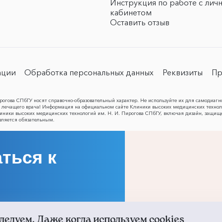
Инструкция по работе с лич
кабинетом
Оставить отзыв
ации
Обработка персональных данных
Реквизиты
Пр
огова СПбГУ носят справочно-образовательный характер. Не используйте их для самодиагн
лечащего врача! Информация на официальном сайте Клиники высоких медицинских техноло
Клиники высоких медицинских технологий им. Н. И. Пирогова СПбГУ, включая дизайн, защищ
вляется обязательным.
ться к
ледуем. Даже когда используем cookies