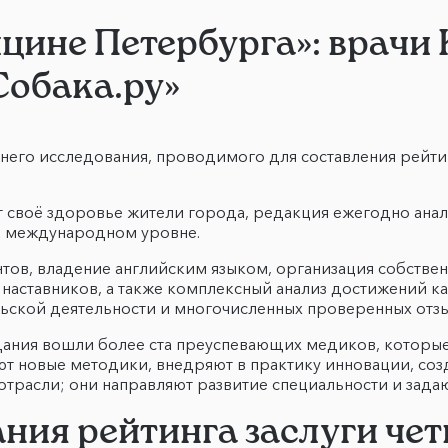
ицине Петербурга»: врачи
Собака.ру»
него исследования, проводимого для составления рейти
т своё здоровье жители города, редакция ежегодно анал
а международном уровне.
нтов, владение английским языком, организация собстве
наставников, а также комплексный анализ достижений ка
ьской деятельности и многочисленных проверенных отзы
дания вошли более ста преуспевающих медиков, которые
ают новые методики, внедряют в практику инновации, с
трасли; они направляют развитие специальности и зада
ния рейтинга заслуги че