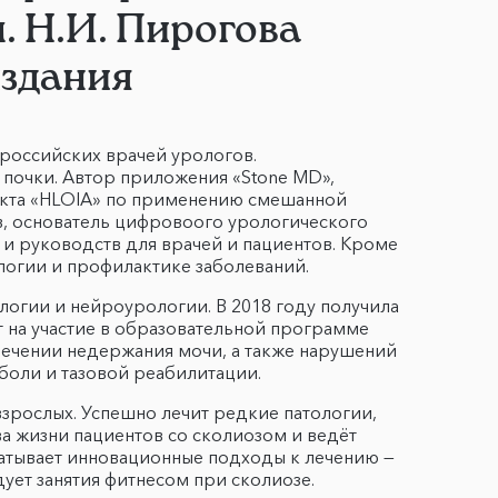
. Н.И. Пирогова
издания
х российских врачей урологов.
 почки. Автор приложения «Stone MD»,
оекта «HLOIA» по применению смешанной
в, основатель цифровоого урологического
 и руководств для врачей и пациентов. Кроме
ологии и профилактике заболеваний.
логии и нейроурологии. В 2018 году получила
т на участие в образовательной программе
лечении недержания мочи, а также нарушений
 боли и тазовой реабилитации.
взрослых. Успешно лечит редкие патологии,
 жизни пациентов со сколиозом и ведёт
батывает инновационные подходы к лечению —
ует занятия фитнесом при сколиозе.