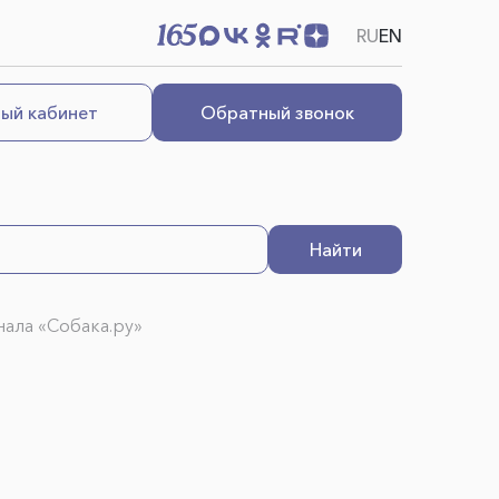
RU
EN
ый кабинет
Обратный звонок
Найти
ала «Собака.ру»