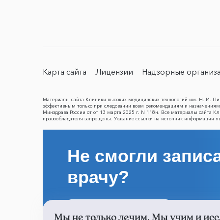
Карта сайта
Лицензии
Надзорные организ
Материалы сайта Клиники высоких медицинских технологий им. Н. И. Пир
эффективным только при следовании всем рекомендациям и назначениям 
Минздрава России от от 13 марта 2025 г. N 118н. Все материалы сайта 
правообладателя запрещены. Указание ссылки на источник информации я
Не смогли записа
врачу?
Написать о проблеме
Мы не только лечим. Мы учим и исс