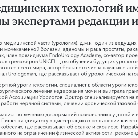
дицинских технологий им
ы экспертами редакции 
о медицинской части (урология), д.м.н., один из ведущи
 мочекаменной болезни, аденомы и рака простаты, рака
век, член президиума EndoUrology Academy, со-автор пр
иков тренажёров UNICELL для обучения будущих уролого
ов со всего мира, автор большого числа научных статей
нал Urologeman, где рассказывает об урологической пат
пертной урогинекологии, специалист в области урогинеко
ирургического лечения недержания мочи и выиграла гран
ой Ассоциации Урологов. Доктор специализируется на 
 работы нервной системы, лечении хронической тазовой
циалист по лечению деформаций позвоночника у детей и 
Пишет кандидатскую диссертацию о повышении качества
обесия», где рассказывает об осанке и сколиозе. Разра
анного на ограничении физической активности, рекоменд