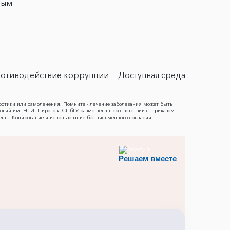
ным
отиводействие коррупции
Доступная среда
остики или самолечения. Помните - лечение заболевания может быть
гий им. Н. И. Пирогова СПбГУ размещена в соответствии с Приказом
ены. Копирование и использование без письменного согласия
Решаем вместе