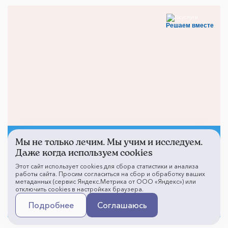
Решаем вместе
Мы не только лечим. Мы учим и исследуем.
Не смогли записаться к
Даже когда используем cookies
врачу?
Этот сайт использует cookies для сбора статистики и анализа
работы сайта. Просим согласиться на сбор и обработку ваших
метаданных (сервис Яндекс.Метрика от ООО «Яндекс») или
отключить cookies в настройках браузера.
Написать о проблеме
Подробнее
Соглашаюсь