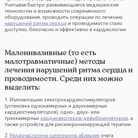
Учитывая быстро развивающиеся медицинские
технологии и возможности современного
оборудования, проводить операции по лечению
нарушений ритма сердца
и проводимости стало
доступно, безопасно и эффективно в кардиологии.
Малоинвазивные (то есть
малотравматичные) методы
лечения нарушений ритма сердца и
проводимости. Среди них можно
выделить:
1. Имплантацию электрокардиостимуляторов
(установка однокамерных и двухкамерных
кардиостимуляторов), одно-, двух- или
трехкамерных
кардиовертеров-дефибрилляторов
, а
также устройств для ресинхронизирующей терапии.
2.
Радиочастотную катетерную абляцию
очага