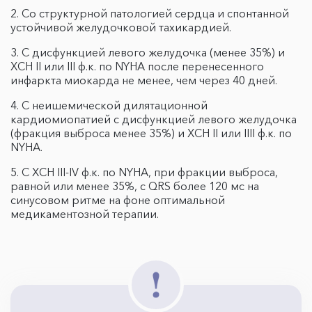
2. Со структурной патологией сердца и спонтанной
устойчивой желудочковой тахикардией.
3. С дисфункцией левого желудочка (менее 35%) и
ХСН II или III ф.к. по NYHA после перенесенного
инфаркта миокарда не менее, чем через 40 дней.
4. С неишемической дилятационной
кардиомиопатией с дисфункцией левого желудочка
(фракция выброса менее 35%) и ХСН II или IIII ф.к. по
NYHA.
5. С ХСН III-IV ф.к. по NYHA, при фракции выброса,
равной или менее 35%, с QRS более 120 мс на
синусовом ритме на фоне оптимальной
медикаментозной терапии.