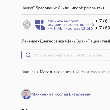
Наука
Образование
О клинике
Мероприятия
+ 7 (8
+ 7 (8
Лечение
Диагностика
Цены
Врачи
Пациентам
Главная
Методы лечения
Хирургическое л
Манкевич Николай Витальевич