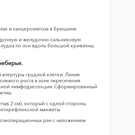
лах и канцероматоза в брюшине.
удочную и желудочно-сальниковую
лудка по оси вдоль большой кривизны,
реберье.
 апертуры грудной клетки. Линия
левого роста в зоне пересечения.
альной лимфодиссекции. Сформированный
агмы.
ы≤ 2 см), который с одной стороны,
я антирефлюксной манжеты.
ослеоперационных ран с наложением