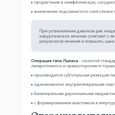
прорастание в лимфатическую, сосудис
вовлечение подслизистого слоя стенки
При установлении диагноза рак пищево
хирургическое лечение сочетают с л
результатов лечения и повысить шанс
Операция типа Льюиса
- «золотой станд
лапаротомного и правостороннего торак
производится субтотальная резекция 
одномоментно внутриплевральная пласт
билатеральная двухзональная медиаст
с формированием анастомоза в апертур