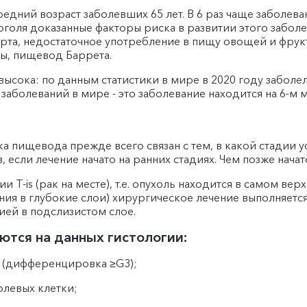
средний возраст заболевших 65 лет. В 6 раз чаще заболе
голя доказанные факторы риска в развитии этого заболе
рта, недостаточное употребление в пищу овощей и фрукт
ы, пищевод Баррета.
сока: по данным статистики в мире в 2020 году заболел
заболеваний в мире - это заболевание находится на 6-м 
ка пищевода прежде всего связан с тем, в какой стадии у
 если лечение начато на ранних стадиях. Чем позже начат
T-is (рак на месте), т.е. опухоль находится в самом вер
ания в глубокие слои) хирургическое лечение выполняетс
ией в подслизистом слое.
ются на данных гистологии:
 (дифференцировка ≥G3);
олевых клетки;