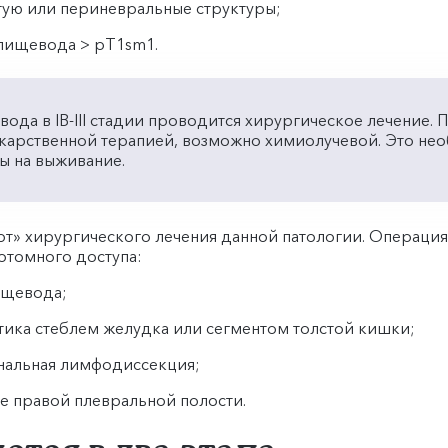
тую или периневральные структуры;
 пищевода > pT1sm1.
да в IB-III стадии проводится хирургическое лечение. Пр
екарственной терапией, возможно химиолучевой. Это не
ы на выживание.
арт» хирургического лечения данной патологии. Операци
отомного доступа:
пищевода;
ика стеблем желудка или сегментом толстой кишки;
инальная лимфодиссекция;
е правой плевральной полости.