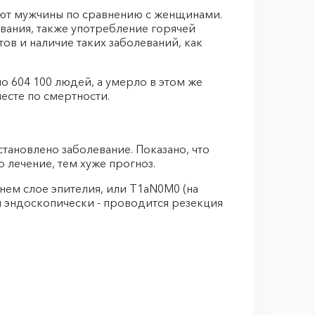
вают мужчины по сравнению с женщинами.
вания, также употребление горячей
ов и наличие таких заболеваний, как
о 604 100 людей, а умерло в этом же
месте по смертности.
становлено заболевание. Показано, что
о лечение, тем хуже прогноз.
хнем слое эпителия, или T1аN0M0 (на
я эндоскопически - проводится резекция