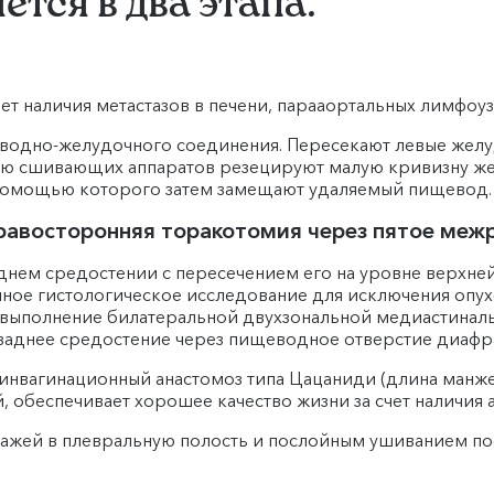
тся в два этапа.
 наличия метастазов в печени, парааортальных лимфоуз
водно-желудочного соединения. Пересекают левые жел
ью сшивающих аппаратов резецируют малую кривизну же
 помощью которого затем замещают удаляемый пищевод.
равосторонняя торакотомия через пятое меж
нем средостении с пересечением его на уровне верхней
ное гистологическое исследование для исключения опухо
я выполнение билатеральной двухзональной медиастин
заднее средостение через пищеводное отверстие диафр
нвагинационный анастомоз типа Цацаниди (длина манжет
й, обеспечивает хорошее качество жизни за счет наличи
нажей в плевральную полость и послойным ушиванием п