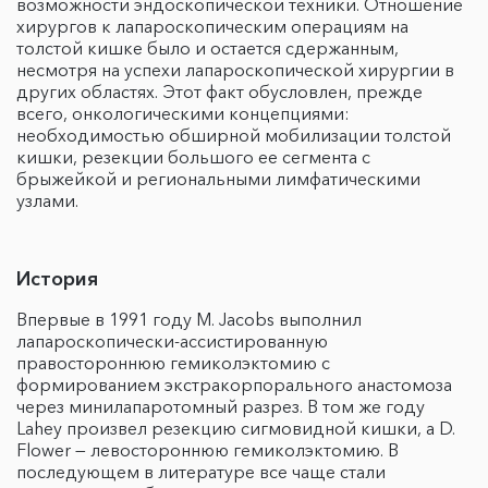
возможности эндоскопической техники. Отношение
хирургов к лапароскопическим операциям на
толстой кишке было и остается сдержанным,
несмотря на успехи лапароскопической хирургии в
других областях. Этот факт обусловлен, прежде
всего, онкологическими концепциями:
необходимостью обширной мобилизации толстой
кишки, резекции большого ее сегмента с
брыжейкой и региональными лимфатическими
узлами.
История
Впервые в 1991 году М. Jacobs выполнил
лапароскопически-ассистированную
правостороннюю гемиколэктомию с
формированием экстракорпорального анастомоза
через минилапаротомный разрез. В том же году
Lahey произвел резекцию сигмовидной кишки, a D.
Flower — левостороннюю гемиколэктомию. В
последующем в литературе все чаще стали