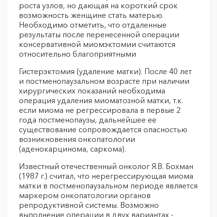
роста узлов, но дающая на короткий срок
возможность женщине стать матерью.
Необходимо отметить, что отдаленные
результаты после перенесенной операции
консервативной миомэктомии считаются
относительно благоприятными
Гистерэктомия (удаление матки). После 40 лет
и постменопаузальном возрасте при наличии
хирургических показаний необходима
операция удаления миоматозной матки, т.к.
если миома не регрессировала в первые 2
года постменопаузы, дальнейшее ее
существование сопровождается опасностью
возникновения онкопатологии
(аденокарцинома, саркома).
Известный отечественный онколог Я.В. Бохман
(1987 г.) считал, что нерегрессирующая миома
матки в постменопаузальном периоде является
маркером онкопатологии органов
репродуктивной системы. Возможно
выполнение операции в двух вариантах -