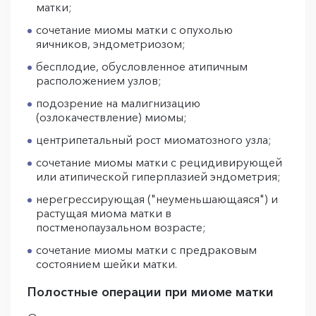
матки;
сочетание миомы матки с опухолью
яичников, эндометриозом;
бесплодие, обусловленное атипичным
расположением узлов;
подозрение на малигнизацию
(озлокачествление) миомы;
центрипетальный рост миоматозного узла;
сочетание миомы матки с рецидивирующей
или атипической гиперплазией эндометрия;
нерегрессирующая ("неуменьшающаяся") и
растущая миома матки в
постменопаузальном возрасте;
сочетание миомы матки с предраковым
состоянием шейки матки.
Полостные операции при миоме матки