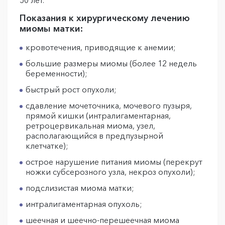
50 лет.
Показания к хирургическому лечению
миомы матки:
кровотечения, приводящие к анемии;
большие размеры миомы (более 12 недель
беременности);
быстрый рост опухоли;
сдавление мочеточника, мочевого пузыря,
прямой кишки (интралигаментарная,
ретроцервикальная миома, узел,
располагающийся в предпузырной
клетчатке);
острое нарушение питания миомы (перекрут
ножки субсерозного узла, некроз опухоли);
подслизистая миома матки;
интралигаментарная опухоль;
шеечная и шеечно-перешеечная миома