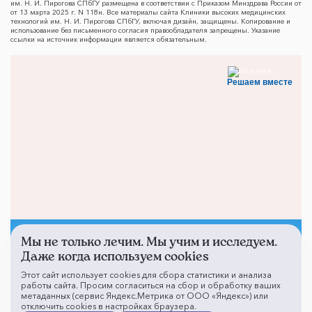
им. Н. И. Пирогова СПбГУ размещена в соответствии с Приказом Минздрава России от
от 13 марта 2025 г. N 118н. Все материалы сайта Клиники высоких медицинских
технологий им. Н. И. Пирогова СПбГУ, включая дизайн, защищены. Копирование и
использование без письменного согласия правообладателя запрещены. Указание
ссылки на источник информации является обязательным.
Решаем вместе
Мы не только лечим. Мы учим и исследуем.
Не смогли записаться к
Даже когда используем cookies
врачу?
Этот сайт использует cookies для сбора статистики и анализа
работы сайта. Просим согласиться на сбор и обработку ваших
метаданных (сервис Яндекс.Метрика от ООО «Яндекс») или
отключить cookies в настройках браузера.
Написать о проблеме