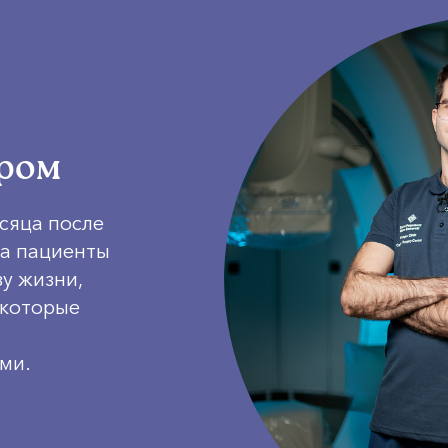
ром
есяца после
а пациенты
у жизни,
 которые
ми.