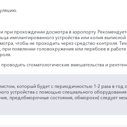
уляцию.
ти при прохождении досмотра в аэропорту. Рекомендует
льца имплантированного устройства или копия выписной
отра, чтобы не проходить через средство контроля. Тем
о, при появлении головокружения или перебоев в работ
роля.
я проводить стоматологические вмешательства и рентге
истом, который будет с периодичностью 1-2 раза в год 
ого устройства с помощью специального оборудования
ние, предобморочные состояния, обмороки) следует нез