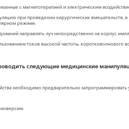
язанные с магнитотерапией и электрическим воздействи
ляцию при проведении хирургических вмешательств, в с
лярном режиме.
ований направлять луч непосредственно на корпус импл
ьзованием токов высокой частоты, коротковолнового воз
роводить следующие медицинские манипуляц
ойства необходимо предварительно запрограммировать 
диоверсию.