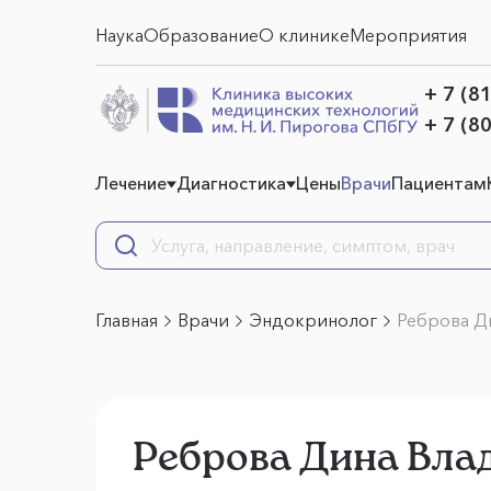
Наука
Образование
О клинике
Мероприятия
+ 7 (8
+ 7 (8
Лечение
Диагностика
Цены
Врачи
Пациентам
Главная
Врачи
Эндокринолог
Реброва Д
Реброва Дина Вла