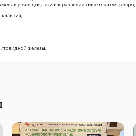
рмонов у женщин; при направлении гинекологом, репро
 кальция;
щитовидной железы.
ы