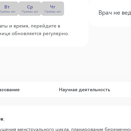
Вт
Ср
Чт
Врач не ве
Приёма нет
Приёма нет
Приёма нет
аты и время, перейдите в
анице обновляется регулярно.
зование
Научная деятельность
ов
;
ушения менструального цикла, планирование беременно