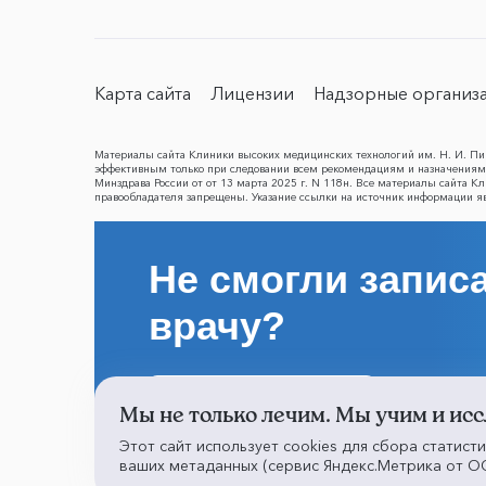
Карта сайта
Лицензии
Надзорные организ
Материалы сайта Клиники высоких медицинских технологий им. Н. И. Пир
эффективным только при следовании всем рекомендациям и назначениям 
Минздрава России от от 13 марта 2025 г. N 118н. Все материалы сайта 
правообладателя запрещены. Указание ссылки на источник информации я
Не смогли записа
врачу?
Написать о проблеме
Мы не только лечим. Мы учим и исс
Этот сайт использует cookies для сбора статист
ваших метаданных (сервис Яндекс.Метрика от ОО