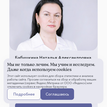
Бабушкина Наталья Александровна
Мы не только лечим. Мы учим и исследуем.
Врач-оториноларинголог
Даже когда используем cookies
поликлинического отделения № 4
Этот сайт использует cookies для сбора статистики и анализа
Стаж - 28 лет
работы сайта. Просим согласиться на сбор и обработку ваших
метаданных (сервис Яндекс.Метрика от ООО «Яндекс») или
Отзывы -
отключить cookies в настройках браузера.
Подробнее
Соглашаюсь
Первичный прием - 4 000 ₽