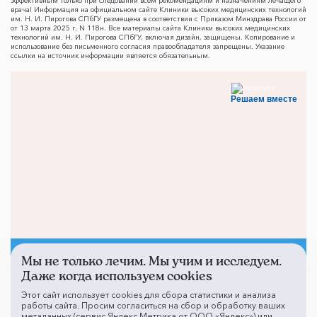
эффективным только при следовании всем рекомендациям и назначениям лечащего
врача! Информация на официальном сайте Клиники высоких медицинских технологий
им. Н. И. Пирогова СПбГУ размещена в соответствии с Приказом Минздрава России от
от 13 марта 2025 г. N 118н. Все материалы сайта Клиники высоких медицинских
технологий им. Н. И. Пирогова СПбГУ, включая дизайн, защищены. Копирование и
использование без письменного согласия правообладателя запрещены. Указание
ссылки на источник информации является обязательным.
Решаем вместе
Мы не только лечим. Мы учим и исследуем.
Не смогли записаться к
Даже когда используем cookies
врачу?
Этот сайт использует cookies для сбора статистики и анализа
работы сайта. Просим согласиться на сбор и обработку ваших
метаданных (сервис Яндекс.Метрика от ООО «Яндекс») или