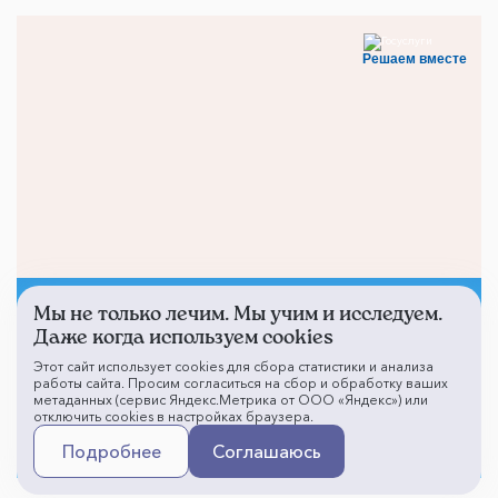
Решаем вместе
Мы не только лечим. Мы учим и исследуем.
Не смогли записаться к
Даже когда используем cookies
врачу?
Этот сайт использует cookies для сбора статистики и анализа
работы сайта. Просим согласиться на сбор и обработку ваших
метаданных (сервис Яндекс.Метрика от ООО «Яндекс») или
отключить cookies в настройках браузера.
Написать о проблеме
Подробнее
Соглашаюсь