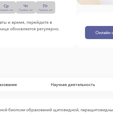
Ср
Чт
Пт
Приёма нет
Приёма нет
Приёма нет
аты и время, перейдите в
анице обновляется регулярно.
Онлайн-
зование
Научная деятельность
ной биопсии образований щитовидной, паращитовидных 