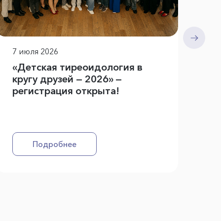
7 июля 2026
16
«Детская тиреоидология в
РП
кругу друзей — 2026» —
ил
регистрация открыта!
Подробнее