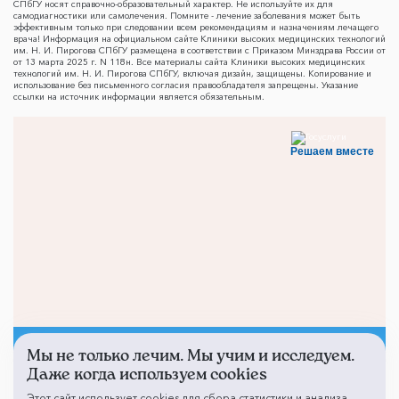
СПбГУ носят справочно-образовательный характер. Не используйте их для
самодиагностики или самолечения. Помните - лечение заболевания может быть
эффективным только при следовании всем рекомендациям и назначениям лечащего
врача! Информация на официальном сайте Клиники высоких медицинских технологий
им. Н. И. Пирогова СПбГУ размещена в соответствии с Приказом Минздрава России от
от 13 марта 2025 г. N 118н. Все материалы сайта Клиники высоких медицинских
технологий им. Н. И. Пирогова СПбГУ, включая дизайн, защищены. Копирование и
использование без письменного согласия правообладателя запрещены. Указание
ссылки на источник информации является обязательным.
Решаем вместе
Мы не только лечим. Мы учим и исследуем.
Не смогли записаться к
Даже когда используем cookies
врачу?
Этот сайт использует cookies для сбора статистики и анализа