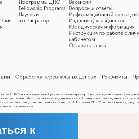
а
Программы ДПО
Вакансии
Fellowship Programs
Вопросы и ответы
Научный
Информационный центр для
чения
акселератор
Издания для пациентов
я
Юридическая информация
Инструкция по работе с лич
кабинетом
Оставить отзыв
ации
Обработка персональных данных
Реквизиты
Пр
огова СПбГУ носят справочно-образовательный характер. Не используйте их для самодиагн
лечащего врача! Информация на официальном сайте Клиники высоких медицинских техноло
Клиники высоких медицинских технологий им. Н. И. Пирогова СПбГУ, включая дизайн, защищ
вляется обязательным.
ться к