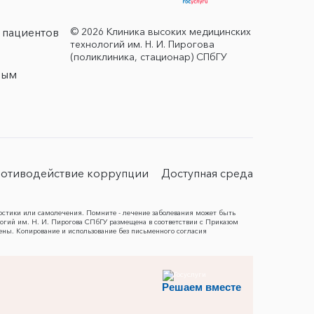
© 2026 Клиника высоких медицинских
 пациентов
технологий им. Н. И. Пирогова
(поликлиника, стационар) СПбГУ
ным
отиводействие коррупции
Доступная среда
остики или самолечения. Помните - лечение заболевания может быть
гий им. Н. И. Пирогова СПбГУ размещена в соответствии с Приказом
ены. Копирование и использование без письменного согласия
Решаем вместе