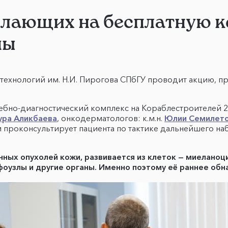
елающих на бесплатную к
мы
технологий им. Н.И. Пирогова СПбГУ проводит акцию, 
ебно-диагностический комплекс на Кораблестроителей 2
ура Аликбаева
, онкодерматологов: к.м.н.
Юлии Семилет
проконсультирует пациента по тактике дальнейшего наб
нных опухолей кожи, развивается из клеток — миеланоц
фоузлы и другие органы. Именно поэтому её раннее об