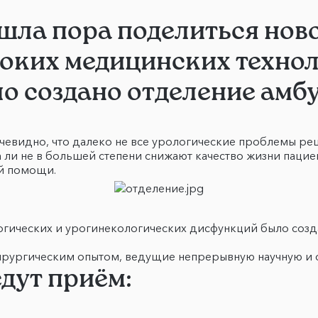
шла пора поделиться ново
оких медицинских техноло
о создано отделение амб
чевидно, что далеко не все урологические проблемы реш
ли не в большей степени снижают качество жизни пациен
й помощи.
гических и урогинекологических дисфункций было созд
хирургическим опытом, ведущие непрерывную научную и 
едут приём: