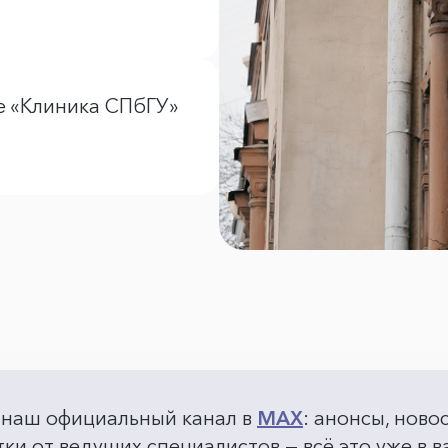
е «Клиника СПбГУ»
 наш официальный канал в
MAX
: анонсы, ново
ки от ведущих специалистов — всё это уже в