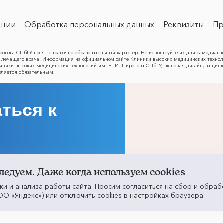
ации
Обработка персональных данных
Реквизиты
Пр
огова СПбГУ носят справочно-образовательный характер. Не используйте их для самодиагн
лечащего врача! Информация на официальном сайте Клиники высоких медицинских техноло
Клиники высоких медицинских технологий им. Н. И. Пирогова СПбГУ, включая дизайн, защищ
вляется обязательным.
ться к
ледуем. Даже когда используем cookies
ики и анализа работы сайта. Просим согласиться на сбор и обраб
О «Яндекс») или отключить cookies в настройках браузера.