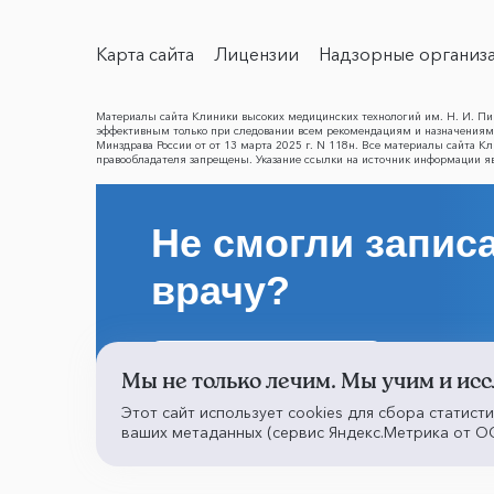
Карта сайта
Лицензии
Надзорные организ
Материалы сайта Клиники высоких медицинских технологий им. Н. И. Пир
эффективным только при следовании всем рекомендациям и назначениям 
Минздрава России от от 13 марта 2025 г. N 118н. Все материалы сайта 
правообладателя запрещены. Указание ссылки на источник информации я
Не смогли записа
врачу?
Написать о проблеме
Мы не только лечим. Мы учим и исс
Этот сайт использует cookies для сбора статист
ваших метаданных (сервис Яндекс.Метрика от ОО