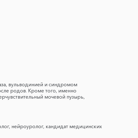
аза, вульводинией и синдромом
осле родов. Кроме того, именно
ерчувствительный мочевой пузырь,
олог, нейроуролог, кандидат медицинских