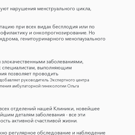
уют нарушения менструального цикла,
тацию при всех видах бесплодия или по
офилактику и онкопрогнозирование. Но
индрома, генитоуринарного менопаузального
и злокачественными заболеваниями,
 к специалистам, выполняющим
ния позволяет проводить
добавляет руководитель Экспертного центра
деления амбулаторной гинекологии Ольга
всех отделений нашей Клиники, новейшее
шим деталям заболевания - все эти
ость активной счастливой жизни.
ажно регулярное обследование и наблюдение