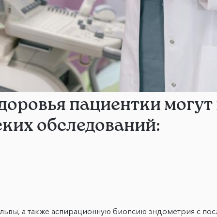
доровья пациентки могут
ских обследований:
ульвы, а также аспирационную биопсию эндометрия с п