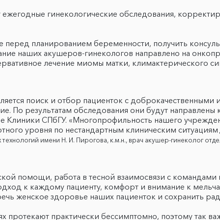
т ежегодные гинекологические обследования, корректир
 перед планированием беременности, получить консуль
ние наших акушеров-гинекологов направлено на онкопр
ервативное лечение миомы матки, климактерического с
яется поиск и отбор пациенток с доброкачественными 
ие. По результатам обследования они будут направлены
ре Клиники СПбГУ. «Многопрофильность нашего учрежде
ного уровня по нестандартным клиническим ситуациям
технологий имени Н. И. Пирогова, к.м.н., врач акушер-гинеколог от
ой помощи, работа в тесной взаимосвязи с командами 
ход к каждому пациенту, комфорт и внимание к мельчай
ечь женское здоровье наших пациенток и сохранить рад
ях протекают практически бессимптомно, поэтому так в