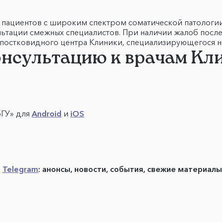
пациентов с широким спектром соматической патологии
льтации смежных специалистов. При наличии жалоб пос
 постковидного центра Клиники, специализирующегося н
онсультацию к врачам К
бГУ» для
Android
и
iOS
в
Telegram
: анонсы, новости, события, свежие материал