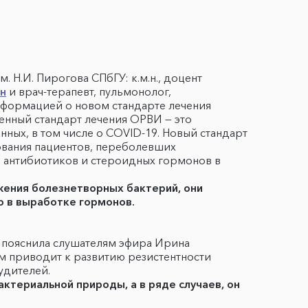
Н.И. Пирогова СПбГУ: к.м.н., доцент
н
и врач-терапевт, пульмонолог,
нформацией о новом стандарте лечения
менный стандарт лечения ОРВИ — это
ых, в том числе о COVID-19. Новый стандарт
ования пациентов, переболевших
е антибиотиков и стероидных гормонов в
жения болезнетворных бактерий, они
 в выработке гормонов.
, пояснила слушателям эфира Ирина
м приводит к развитию резистентности
удителей.
ктериальной природы, а в ряде случаев, он