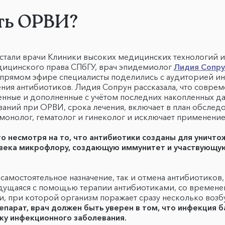
ть ОРВИ?
тали врачи Клиники высоких медицинских технологий им. 
дицинского права СПбГУ, врач эпидемиолог
Лидия Сопру
В прямом эфире специалисты поделились с аудиторией и
ения антибиотиков. Лидия Сопрун рассказала, что совре
ные и дополненные с учётом последних накопленных данн
аний при ОРВИ, срока лечения, включает в план обслед
ьмонолог, гематолог и гинеколог и исключает применени
о несмотря на то, что антибиотики созданы для уничто
века микрофлору, создающую иммунитет и участвующую
самостоятельное назначение, так и отмена антибиотиков
едущаяся с помощью терапии антибиотиками, со времене
и, при которой организм поражает сразу несколько возб
парат, врач должен быть уверен в том, что инфекция ба
ку инфекционного заболевания.