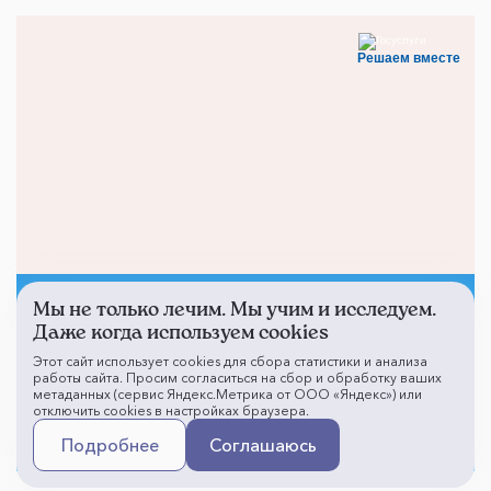
Решаем вместе
Мы не только лечим. Мы учим и исследуем.
Не смогли записаться к
Даже когда используем cookies
врачу?
Этот сайт использует cookies для сбора статистики и анализа
работы сайта. Просим согласиться на сбор и обработку ваших
метаданных (сервис Яндекс.Метрика от ООО «Яндекс») или
отключить cookies в настройках браузера.
Написать о проблеме
Подробнее
Соглашаюсь