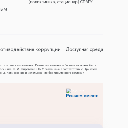
(поликлиника, стационар) СПбГУ
ным
отиводействие коррупции
Доступная среда
остики или самолечения. Помните - лечение заболевания может быть
гий им. Н. И. Пирогова СПбГУ размещена в соответствии с Приказом
ены. Копирование и использование без письменного согласия
Решаем вместе