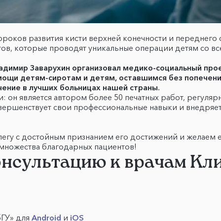
роков развития кисти верхней конечности и переднего от
тов, которые проводят уникальные операции детям со вс
адимир Заварухин организовал медико-социальный про
мощи детям-сиротам и детям, оставшимся без попечени
ение в лучших больницах нашей страны.
и: он является автором более 50 печатных работ, регуля
ершенствует свои профессиональные навыки и внедряет
легу с достойным признанием его достижений и желаем 
множества благодарных пациентов!
онсультацию к врачам К
бГУ» для
Android
и
iOS