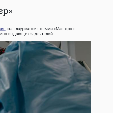
ер»
хин
стал лауреатом премии «Мастер» в
самых выдающихся деятелей