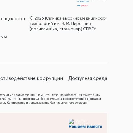
© 2026 Клиника высоких медицинских
 пациентов
технологий им. Н. И. Пирогова
(поликлиника, стационар) СПбГУ
ным
отиводействие коррупции
Доступная среда
остики или самолечения. Помните - лечение заболевания может быть
гий им. Н. И. Пирогова СПбГУ размещена в соответствии с Приказом
ены. Копирование и использование без письменного согласия
Решаем вместе