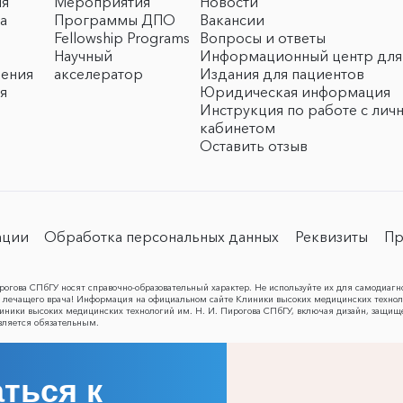
ия
Мероприятия
Новости
а
Программы ДПО
Вакансии
Fellowship Programs
Вопросы и ответы
Научный
Информационный центр для
чения
акселератор
Издания для пациентов
я
Юридическая информация
Инструкция по работе с лич
кабинетом
Оставить отзыв
ации
Обработка персональных данных
Реквизиты
Пр
огова СПбГУ носят справочно-образовательный характер. Не используйте их для самодиагн
лечащего врача! Информация на официальном сайте Клиники высоких медицинских техноло
Клиники высоких медицинских технологий им. Н. И. Пирогова СПбГУ, включая дизайн, защищ
вляется обязательным.
ться к