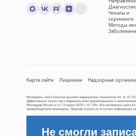
Направлен
Диагностик
Чекапы и
скрининги
Методы ле
Заболевани
Карта сайта
Лицензии
Надзорные организ
Материалы сайта Клиники высоких медицинских технологий им. Н. И. Пир
эффективным только при следовании всем рекомендациям и назначениям 
Минздрава России от от 13 марта 2025 г. N 118н. Все материалы сайта 
правообладателя запрещены. Указание ссылки на источник информации я
Не смогли записа