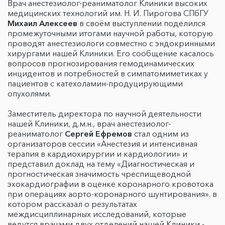
Врач анестезиолог-реаниматолог Клиники высоких
медицинских технологий им. Н. И. Пирогова СПбГУ
Михаил Алексеев
в своём выступлении поделился
промежуточными итогами научной работы, которую
проводят анестезиологи совместно с эндокринными
хирургами нашей Клиники. Его сообщение касалось
вопросов прогнозирования гемодинамических
инцидентов и потребностей в симпатомиметиках у
пациентов с катехоламин-продуцирующими
опухолями.
Заместитель директора по научной деятельности
нашей Клиники, д.м.н., врач анестезиолог-
реаниматолог
Сергей Ефремов
стал одним из
организаторов сессии «Анестезия и интенсивная
терапия в кардиохирургии и кардиологии» и
представил доклад на тему «Диагностическая и
прогностическая значимость чреспищеводной
эхокардиографии в оценке коронарного кровотока
при операциях аорто-коронарного шунтирования». в
котором рассказал о результатах
междисциплинарных исследований, которые
ведутся врачами двух отделений нашей Клиники -