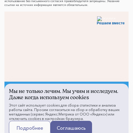
использование без письменного согласия правообладателя запрещены. Указание
ссылки на источник информации является обязательным.
Решаем вместе
Мы не только лечим. Мы учим и исследуем.
Не смогли записаться к
Даже когда используем cookies
врачу?
Этот сайт использует cookies для сбора статистики и анализа
работы сайта. Просим согласиться на сбор и обработку ваших
метаданных (сервис Яндекс.Метрика от ООО «Яндекс») или
отключить cookies в настройках браузера.
Написать о проблеме
Подробнее
Соглашаюсь