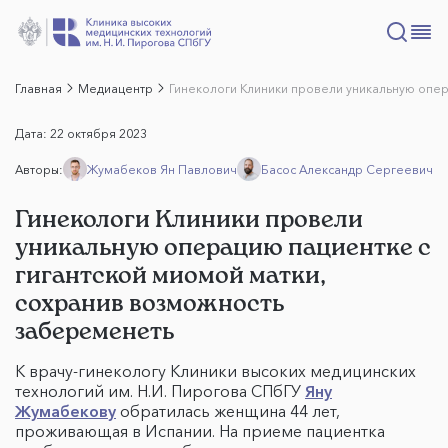
Главная
Медиацентр
Гинекологи Клиники провели уникальную опер
Дата:
22 октября 2023
Авторы:
Жумабеков Ян Павлович
Басос Александр Сергеевич
Гинекологи Клиники провели
уникальную операцию пациентке с
гигантской миомой матки,
сохранив возможность
забеременеть
К врачу-гинекологу Клиники высоких медицинских
технологий им. Н.И. Пирогова СПбГУ
Яну
Жумабеков
у
обратилась женщина 44 лет,
проживающая в Испании. На приеме пациентка