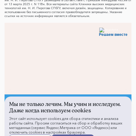
им. Н. И. Пирогова СПбГУ размещена в соответствии с Приказом Минздрава России от
от 13 марта 2025 г. N 118н. Все материалы сайта Клиники высоких медицинских
технологий им. Н. И. Пирогова СПбГУ, включая дизайн, защищены. Копирование и
использование без письменного согласия правообладателя запрещены. Указание
ссылки на источник информации является обязательным.
Решаем вместе
Мы не только лечим. Мы учим и исследуем.
Не смогли записаться к
Даже когда используем cookies
врачу?
Этот сайт использует cookies для сбора статистики и анализа
работы сайта. Просим согласиться на сбор и обработку ваших
метаданных (сервис Яндекс.Метрика от ООО «Яндекс») или
отключить cookies в настройках браузера.
Написать о проблеме