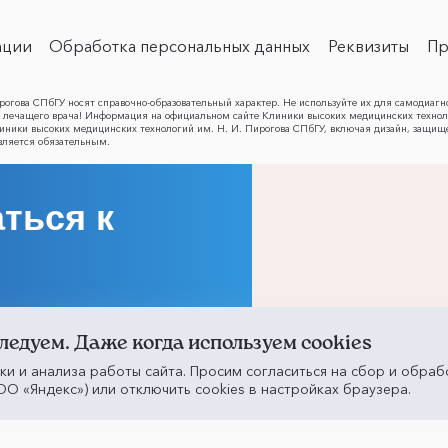
ации
Обработка персональных данных
Реквизиты
Пр
огова СПбГУ носят справочно-образовательный характер. Не используйте их для самодиагн
лечащего врача! Информация на официальном сайте Клиники высоких медицинских техноло
Клиники высоких медицинских технологий им. Н. И. Пирогова СПбГУ, включая дизайн, защищ
вляется обязательным.
ться к
ледуем. Даже когда используем cookies
ики и анализа работы сайта. Просим согласиться на сбор и обраб
О «Яндекс») или отключить cookies в настройках браузера.