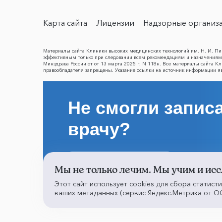
Карта сайта
Лицензии
Надзорные организ
Материалы сайта Клиники высоких медицинских технологий им. Н. И. Пир
эффективным только при следовании всем рекомендациям и назначениям 
Минздрава России от от 13 марта 2025 г. N 118н. Все материалы сайта 
правообладателя запрещены. Указание ссылки на источник информации я
Не смогли записа
врачу?
Написать о проблеме
Мы не только лечим. Мы учим и исс
Этот сайт использует cookies для сбора статист
ваших метаданных (сервис Яндекс.Метрика от ОО