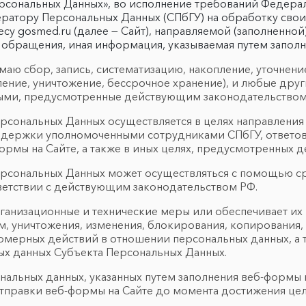
рсональных Данных», во исполнение требований Федераль
ратору Персональных Данных (СПбГУ) на обработку свои
су gosmed.ru (далее — Сайт), направляемой (заполненной)
а обращения, иная информация, указываемая путем заполн
аю сбор, запись, систематизацию, накопление, уточнени
ление, уничтожение, бессрочное хранение), и любые дру
ыми, предусмотренные действующим законодательством
рсональных Данных осуществляется в целях направлени
оддержки уполномоченными сотрудниками СПбГУ, ответов
ормы на Сайте, а также в иных целях, предусмотренных 
рсональных Данных может осуществляться с помощью ср
ветствии с действующим законодательством РФ.
анизационные и технические меры или обеспечивает их 
м, уничтожения, изменения, блокирования, копирования,
вомерных действий в отношении персональных данных, а 
х данных Субъекта Персональных Данных.
альных данных, указанных путем заполнения веб-формы н
отправки веб-формы на Сайте до момента достижения це