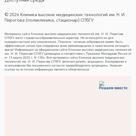
© 2026 Клиника высоких медицинских технологий им. Н. И.
Пирогова (поликлиника, стационар) СПбГУ
Материалы сайта Клиники высоких медицинских технологий им. Н. И. Пирогова
СПбГУ носят справочно-образовательный характер. Не используйте их для
самодиагностики или самолечения. Помните - лечение заболевания может быть
эффективным только при следовании всем рекомендациям и назначениям лечащего
врача! Информация на официальном сайте Клиники высоких медицинских технологий
им. Н. И. Пирогова СПбГУ размещена в соответствии с Приказом Минздрава России от
от 13 марта 2025 г. N 118н. Все материалы сайта Клиники высоких медицинских
технологий им. Н. И. Пирогова СПбГУ, включая дизайн, защищены. Копирование и
использование без письменного согласия правообладателя запрещены. Указание
ссылки на источник информации является обязательным.
Решаем вместе