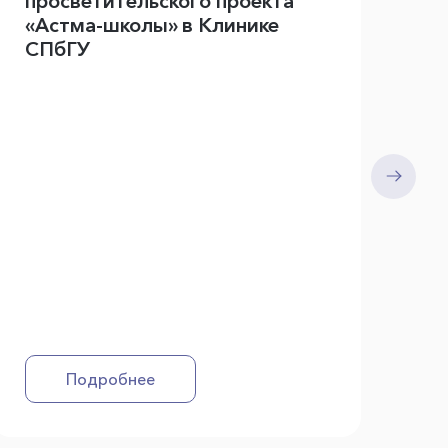
просветительского проекта
Кл
«Астма-школы» в Клинике
Са
СПбГУ
м
зд
Подробнее